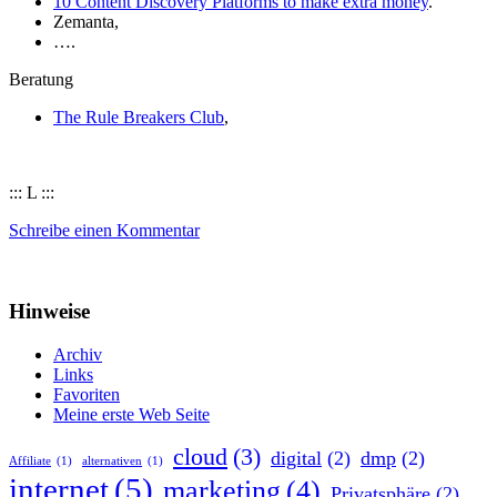
10 Content Discovery Platforms to make extra money
.
Zemanta,
….
Beratung
The Rule Breakers Club
,
::: L :::
Schreibe einen Kommentar
Hinweise
Archiv
Links
Favoriten
Meine erste Web Seite
cloud
(3)
digital
(2)
dmp
(2)
Affiliate
(1)
alternativen
(1)
internet
(5)
marketing
(4)
Privatsphäre
(2)