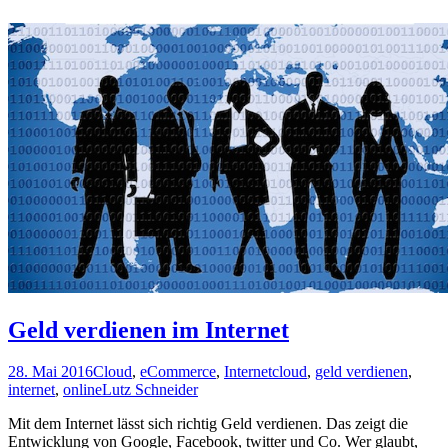
Geld verdienen im Internet
28. Mai 2016
Cloud
,
eCommerce
,
Internet
cloud
,
geld verdienen
,
internet
,
online
Lutz Schneider
Mit dem Internet lässt sich richtig Geld verdienen. Das zeigt die
Entwicklung von Google, Facebook, twitter und Co. Wer glaubt,