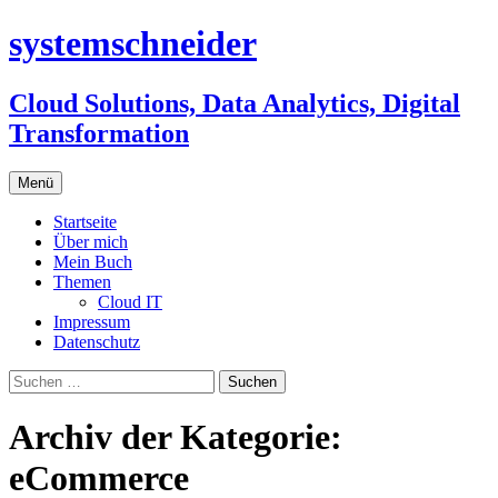
systemschneider
Cloud Solutions, Data Analytics, Digital
Transformation
Zum
Menü
Inhalt
springen
Startseite
Über mich
Mein Buch
Themen
Cloud IT
Impressum
Datenschutz
Suchen
nach:
Archiv der Kategorie:
eCommerce