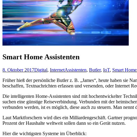
Smart Home Assistenten
8. Oktober 2017
Digital
,
Internet
Assistenten
,
Butler
,
IoT
,
Smart Home
Früher hieß der persönliche Butler z. B. „James“, heute haben sie N
beschaffen, Textnachrichten erfassen und versenden, oder Internet R
Die intelligenten Home-Assistenten sind mit hochentwickelter Technik 
suchen eine günstige Reiseverbindung. Verbunden mit der heimische
verbunden werden, ist es möglich, diese auch zu steuern. Man nennt di
Laut Marktforschern wird dies ein Milliardengeschäft. Gartner prognos
Prozent der Haushalte weltweit sollen dann so ein Gerät nutzen.
Hier die wichtigsten Systeme im Überblick: