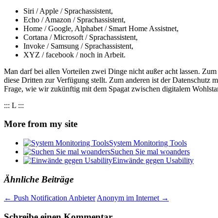
Siri / Apple / Sprachassistent,
Echo / Amazon / Sprachassistent,
Home / Google, Alphabet / Smart Home Assistnet,
Cortana / Microsoft / Sprachassistent,
Invoke / Samsung / Sprachassistent,
XYZ / facebook / noch in Arbeit.
Man darf bei allen Vorteilen zwei Dinge nicht außer acht lassen. Zum e
diese Dritten zur Verfügung stellt. Zum anderen ist der Datenschutz m
Frage, wie wir zukünftig mit dem Spagat zwischen digitalem Wohlst
::: L :::
More from my site
System Monitoring Tools
Suchen Sie mal woanders
Einwände gegen Usability
Ähnliche Beiträge
Beitragsnavigation
←
Push Notification Anbieter
Anonym im Internet
→
Schreibe einen Kommentar